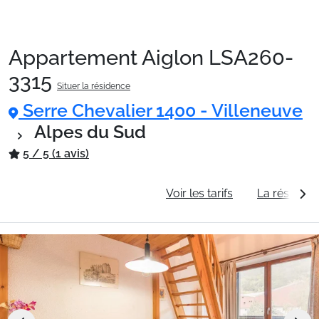
Appartement Aiglon LSA260-
Packages
3315
Situer la résidence
Serre Chevalier 1400 - Villeneuve
🚆Train de nuit
Alpes du Sud
5 / 5 (1 avis)
Stations
Informations générales
Voir les tarifs
La résidenc
Hébergements
Bons plans