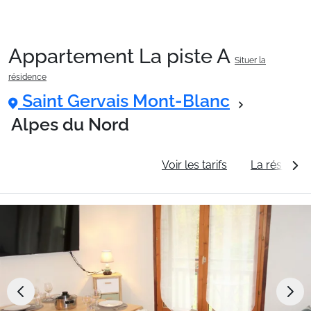
Appartement La piste A
Situer la
Packages
résidence
Saint Gervais Mont-Blanc
🚆Train de nuit
Alpes du Nord
Informations générales
Voir les tarifs
La résidenc
Stations
Hébergements
Bons plans