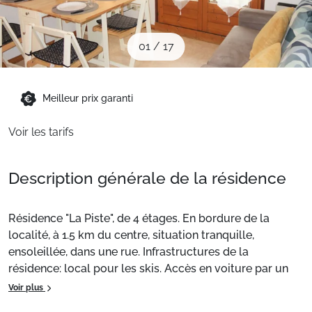
Sites CSE & Groupes
01
/
17
Montagne été
Meilleur prix garanti
Français (FR)
Voir les tarifs
Description générale de la résidence
Résidence "La Piste", de 4 étages. En bordure de la
localité, à 1.5 km du centre, situation tranquille,
ensoleillée, dans une rue. Infrastructures de la
résidence: local pour les skis. Accès en voiture par un
chemin raide. En hiver, merci de prévoir des chaînes.
Voir plus
Magasins 1.5 km, magasin d'alimentation 1.5 km,