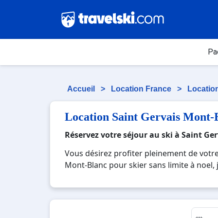
Pa
Accueil
>
Location France
>
Locatio
Location Saint Gervais Mont-
Réservez votre séjour au ski à Saint Ge
Vous désirez profiter pleinement de votre
Mont-Blanc pour skier sans limite à noel, 
Blanc, une station réputée et moderne où v
avec la beauté des paysages montagnards.
c'est l'occasion parfaite pour créer des s