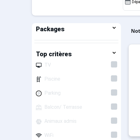
Dépa
Packages
Not
Top critères
TV
Piscine
Parking
Balcon/ Terrasse
Animaux admis
WiFi