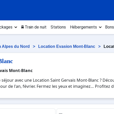
ckages
🚆Train de nuit
Stations
Hébergements
Bons
n Alpes du Nord
>
Location Evasion Mont-Blanc
>
Locat
Blanc
rvais Mont-Blanc
 séjour avec une Location Saint Gervais Mont-Blanc ? Décou
jour de l'an, février. Fermez les yeux et imaginez… Profitez 
ous pourrez mêler les plaisirs de la glisse sur les pistes de
 Pour un week-end ou pour 7 jours en Location Saint Gerva
ouvenirs uniques de vos vacances au ski.