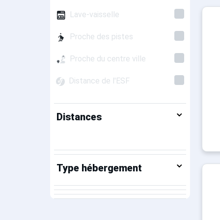
Lave-vaisselle
Proche des pistes
Proche du centre ville
Distance de l'ESF
Distances
Type hébergement