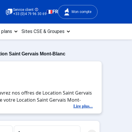
Service client
FR
Mon compte
+33 (0)4 79 96 30 69
 plans
Sites CSE & Groupes
ion Saint Gervais Mont-Blanc
vrez nos offres de Location Saint Gervais
de votre Location Saint Gervais Mont-
 ski et des activités en totale immersion
Lire plus...
is Mont-Blanc , en famille ou entre amis,