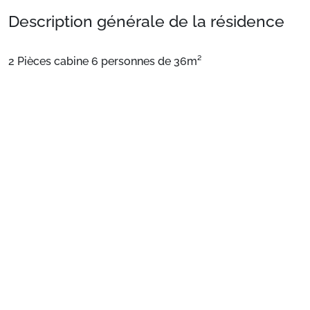
Description générale de la résidence
2 Pièces cabine 6 personnes de 36m²
Résidence de qualité avec ascenseur, située à proximité
immédiate des pistes, et du centre station.
Voir plus
Laverie présente dans l'immeuble.
Appartement 2 pièces cabine, situé au rez de chaussée ;
balcon exposition sud ouest
6 couchages.
Séjour : 1 canapé convertible lit gigogne. TV
Chambre 1 : 1 lit 2 places
Cabine : 1 lit superposé
Préparez votre séjour
Coin cuisine : 4 plaques vitrocéramiques,
frigo/congélateur, micro-ondes, lave-vaisselle.
1. Choisissez votre package