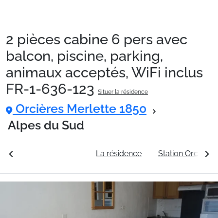
2 pièces cabine 6 pers avec
Packages
balcon, piscine, parking,
animaux acceptés, WiFi inclus
🚆Train de nuit
FR-1-636-123
Situer la résidence
Orcières Merlette 1850
Stations
Alpes du Sud
Hébergements
rales
Voir les tarifs
La résidence
Station Orcières
Bons plans