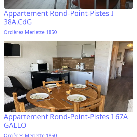
Appartement Rond-Point-Pistes I
38A.CdG
Orcières Merlette 1850
Appartement Rond-Point-Pistes I 67A
GALLO
Orcières Merlette 1850