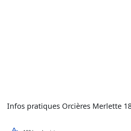
ainsi que plusieurs espaces plus calmes au pied des
pistes pour les plus détendus. Pour relier tous ses
espaces de plaisir hivernaux, la vallée dispose d’un
réseau innovant de remontées mécaniques et de 3
Télémix : un subtil mélange d’innovation entre les
avantages du télésiège et sécurité de la télécabine.
Ainsi, piétons comme skieurs sont assurés d’avoir
un transport performant et sécurisé pour couvrir
l’ensemble de leur déplacement sur le long de la
station
Infos pratiques Orcières Merlette 1