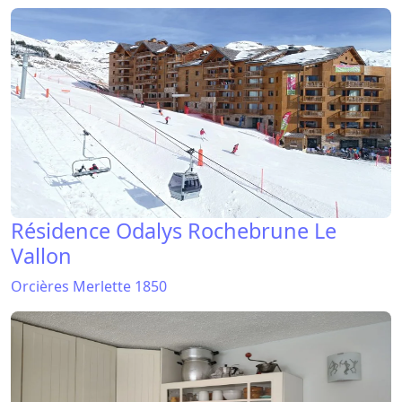
Résidence Odalys Rochebrune Le
Vallon
Orcières Merlette 1850