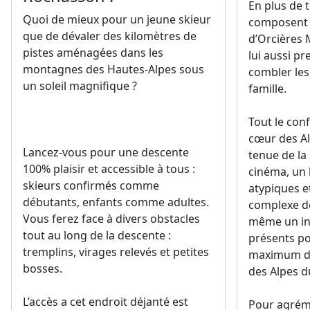
En plus de t
Quoi de mieux pour un jeune skieur
composent 
que de dévaler des kilomètres de
d’Orcières M
pistes aménagées dans les
lui aussi p
montagnes des Hautes-Alpes sous
combler les
un soleil magnifique ?
famille.
Tout le conf
cœur des Al
Lancez-vous pour une descente
tenue de la 
100% plaisir et accessible à tous :
cinéma, un
skieurs confirmés comme
atypiques e
débutants, enfants comme adultes.
complexe de
Vous ferez face à divers obstacles
même un ins
tout au long de la descente :
présents po
tremplins, virages relevés et petites
maximum de
bosses.
des Alpes d
L’accès a cet endroit déjanté est
Pour agrém