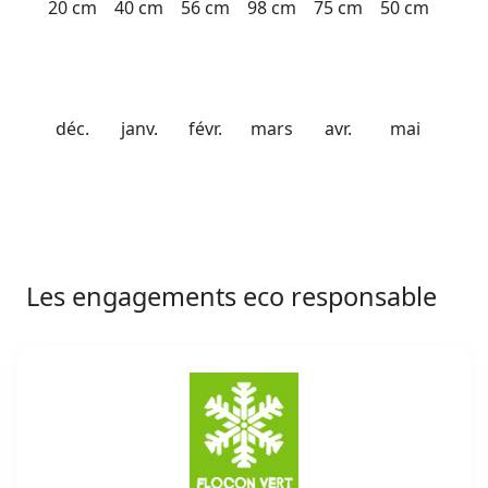
20 cm
40 cm
56 cm
98 cm
75 cm
50 cm
déc.
janv.
févr.
mars
avr.
mai
Les engagements eco responsable