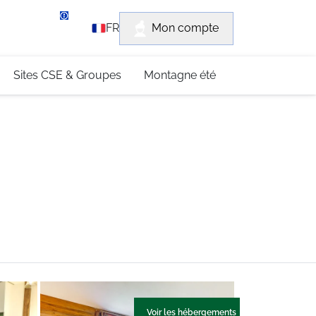
rvice client
Mon compte
FR
3 (0)4 79 96 30 69
Sites CSE & Groupes
Montagne été
Voir les hébergements