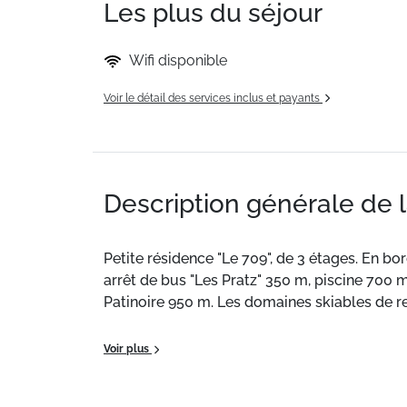
Les plus du séjour
Wifi disponible
Voir le détail des services inclus et payants
Description générale de 
Petite résidence "Le 709", de 3 étages. En bo
arrêt de bus "Les Pratz" 350 m, piscine 700 
Patinoire 950 m. Les domaines skiables de 
Situation :
À Saint-Gervais Mont-Blanc. Au pi
Voir plus
Appartement de particulier :
de qualité, de 