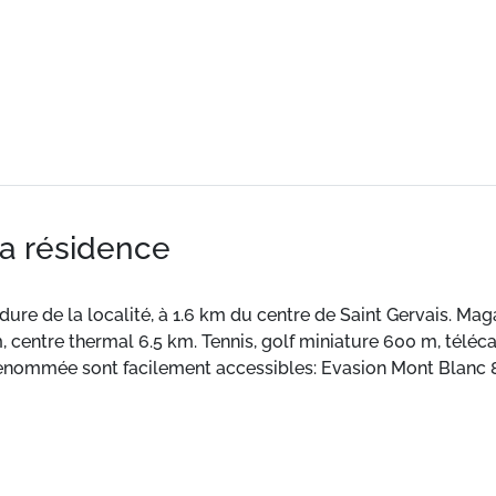
la résidence
rdure de la localité, à 1.6 km du centre de Saint Gervais. Mag
m, centre thermal 6.5 km. Tennis, golf miniature 600 m, tél
renommée sont facilement accessibles: Evasion Mont Blanc 
ed des pistes. À 1600 m du centre-ville.
66 m² avec terrasse, patio.