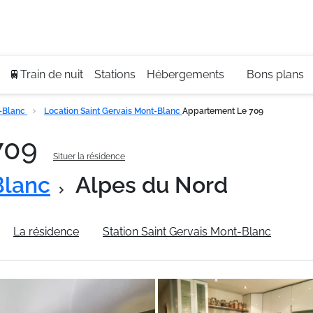
Se
+3
🚆Train de nuit
Stations
Hébergements
Bons plans
t-Blanc
Location Saint Gervais Mont-Blanc
Appartement Le 709
709
Situer la résidence
Blanc
Alpes du Nord
La résidence
Station Saint Gervais Mont-Blanc