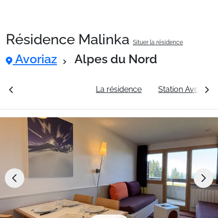
Résidence Malinka
Situer la résidence
Packages
Avoriaz
Alpes du Nord
🚆Train de nuit
rales
Voir les tarifs
La résidence
Station Avoriaz
Stations
Hébergements
Bons plans