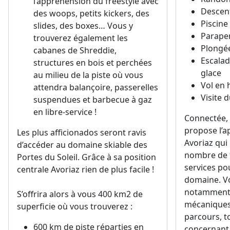
l’appréhension du freestyle avec
Descent
des woops, petits kickers, des
Piscine
slides, des boxes… Vous y
Parape
trouverez également les
Plongée
cabanes de Shreddie,
Escalad
structures en bois et perchées
glace
au milieu de la piste où vous
Vol en 
attendra balançoire, passerelles
Visite 
suspendues et barbecue à gaz
en libre-service !
Connectée, 
propose l’
Les plus afficionados seront ravis
Avoriaz qui
d’accéder au domaine skiable des
nombre de f
Portes du Soleil. Grâce à sa position
services po
centrale Avoriaz rien de plus facile !
domaine. V
notamment 
S’offrira alors à vous 400 km2 de
mécaniques
superficie où vous trouverez :
parcours, t
600 km de piste réparties en
concernant 