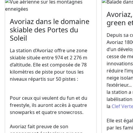
Avoriaz,
Avoriaz dans le domaine
green et
skiable des Portes du
Depuis sa cr
Soleil
Avoriaz 1800
d’un dével
La station d’Avoriaz offre une zone
cesse de me
skiable située entre 974 et 2 276 m
innovations
d’altitude. Elle est composée de 78
réduire l’im
kilomètres de piste pour tous les
neige isolan
niveaux répartis sur 50 pistes :
l’extérieur
la station 
Pour ceux qui veulent du fun et du
labélisatio
freestyle, ils auront accès à quatre
la
Clef Vert
snowparks et quatre snowcross.
Elle est ég
Avoriaz fait preuve de son
par les fami