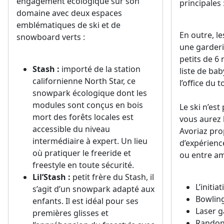
engagement écologique sur son
principales 
domaine avec deux espaces
emblématiques de ski et de
En outre, l
snowboard verts :
une garderi
petits de 6 
Stash :
importé de la station
liste de bab
californienne North Star, ce
l’office du 
snowpark écologique dont les
modules sont conçus en bois
Le ski n’est
mort des forêts locales est
vous aurez 
accessible du niveau
Avoriaz pro
intermédiaire à expert. Un lieu
d’expérienc
où pratiquer le freeride et
ou entre ami
freestyle en toute sécurité.
Lil’Stash :
petit frère du Stash, il
L’initia
s’agit d’un snowpark adapté aux
Bowling
enfants. Il est idéal pour ses
Laser 
premières glisses et
Randon