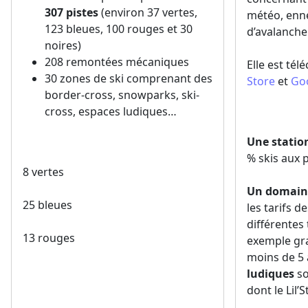
307 pistes
(environ 37 vertes,
météo, enn
123 bleues, 100 rouges et 30
d’avalanch
noires)
208 remontées mécaniques
Elle est tél
30 zones de ski comprenant des
Store
et
Goo
border-cross, snowparks, ski-
cross, espaces ludiques…
Une statio
% skis aux 
8 vertes
Un domaine
25 bleues
les tarifs d
différentes 
13 rouges
exemple gra
moins de 5
ludiques
so
dont le Lil’