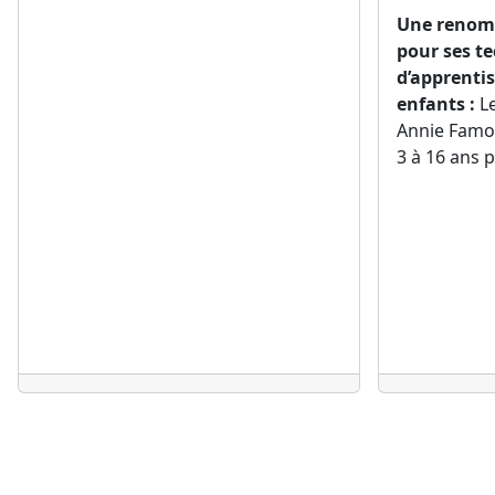
Une renom
pour ses t
d’apprenti
enfants :
Le
Annie Famo
3 à 16 ans 