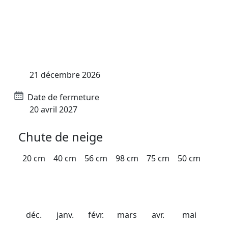
Stations Nouvelles glisses
Dates importantes
Date d'ouverture
21 décembre 2026
Date de fermeture
20 avril 2027
Chute de neige
20 cm
40 cm
56 cm
98 cm
75 cm
50 cm
déc.
janv.
févr.
mars
avr.
mai