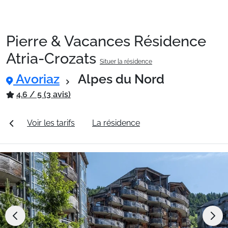
Pierre & Vacances Résidence
Packages
Atria-Crozats
Situer la résidence
Avoriaz
Alpes du Nord
🚆Train de nuit
4.6 / 5 (3 avis)
Stations
les
Voir les tarifs
La résidence
Station Avoriaz
Hébergements
Bons plans