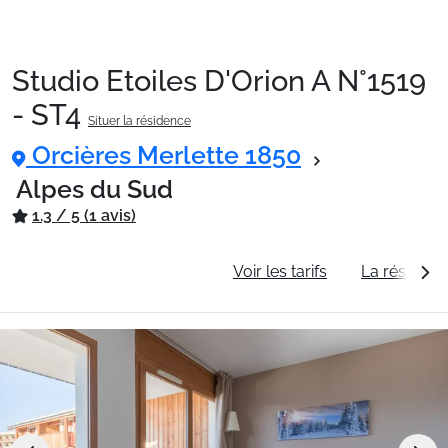
Studio Etoiles D'Orion A N°1519
Packages
- ST4
Situer la résidence
Orcières Merlette 1850
🚆Train de nuit
Alpes du Sud
1.3 / 5 (1 avis)
Stations
Informations générales
Voir les tarifs
La résidenc
Hébergements
Bons plans