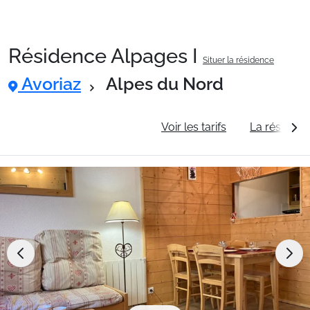
Résidence Alpages I
Situer la résidence
Packages
Avoriaz
Alpes du Nord
🚆Train de nuit
Informations générales
Voir les tarifs
La résidenc
Stations
Hébergements
Bons plans