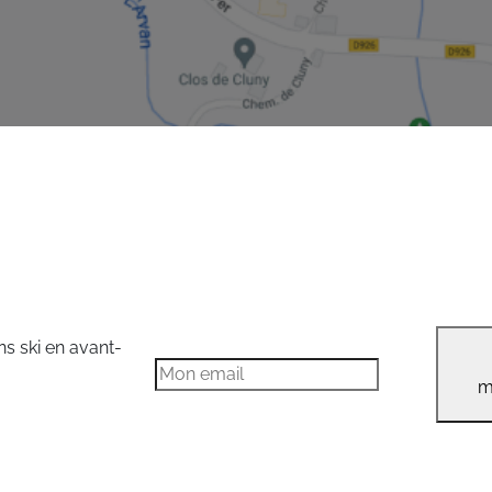
ns ski en avant-
m