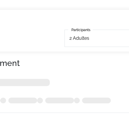
Participants
Participants
2
Adultes
ement