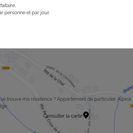
aitaire.
r personne et par jour.
se trouve ma résidence ? Appartement de particulier Alpina
dge
Consulter la carte