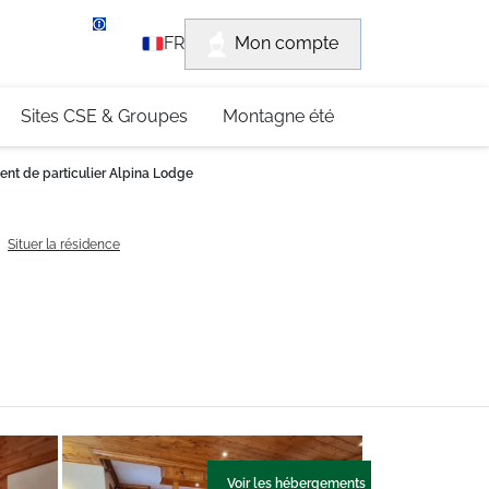
rvice client
Mon compte
FR
3 (0)4 79 96 30 69
Sites CSE & Groupes
Montagne été
nt de particulier Alpina Lodge
Situer la résidence
Voir les hébergements