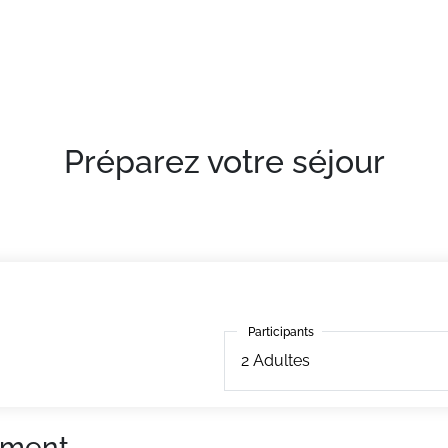
rtables avec télévision, balcon ou terrasse pour la plupart
Préparez votre séjour
Participants
Participants
2
Adultes
ement