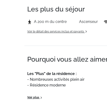
Les plus du séjour
A 200 m du centre
Ascenseur
Voir le détail des services inclus et payants
Pourquoi vous allez aimer
Les
"Plus"
de
la
résidence
:
-
Nombreuses
activités
plein
air
-
Résidence
moderne
...
Voir plus
Situation :
A 200 mètres du centre de la stati