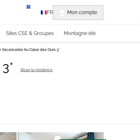
rvice client
Mon compte
FR
3 (0)4 79 96 30 69
Sites CSE & Groupes
Montagne été
 Vacanceole Au Cœur des Ours 3*
 3*
Situer la résidence