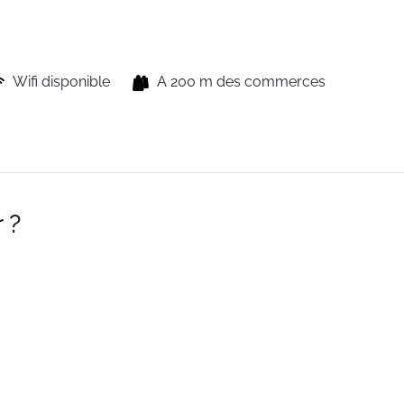
Wifi disponible
A 200 m des commerces
 ?
on, dans un quartier calme. Arrêt de navette en face de la r