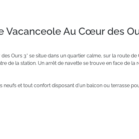
e Vacanceole Au Cœur des Ou
r
des
Ours
3*
se
situe
dans
un
quartier
calme,
sur
la
route
de
tre
de
la
station.
Un
arrêt
de
navette
se
trouve
en
face
de
la
r
s
neufs
et
tout
confort
disposant
d'un
balcon
ou
terrasse
po