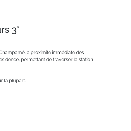
rs 3*
Champamé,
à
proximité
immédiate
des
ésidence,
permettant
de
traverser
la
station
ur
la
plupart.