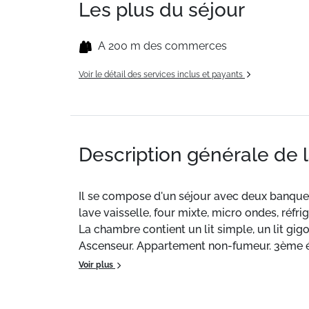
Les plus du séjour
A 200 m des commerces
Voir le détail des services inclus et payants
Description générale de 
Il se compose d'un séjour avec deux banquette
lave vaisselle, four mixte, micro ondes, réfrigér
La chambre contient un lit simple, un lit gig
Ascenseur. Appartement non-fumeur. 3ème 
Voir plus
PRESTATIONS en SUPPLEMENT (à réserver à l'av
Supplément animal : 40 €.