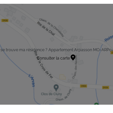
 se trouve ma résidence ? Appartement Arpasson MO-ARP0
Consulter la carte