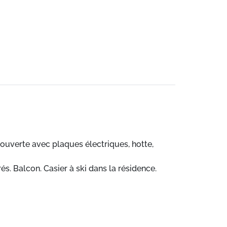
e ouverte avec plaques électriques, hotte,
és. Balcon. Casier à ski dans la résidence.
fin de séjour, Lit bébé et chaise bébé.