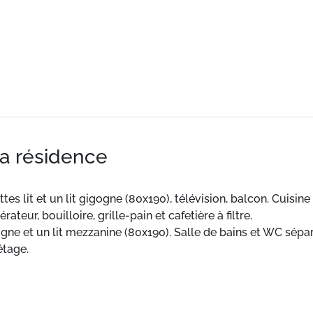
la résidence
s lit et un lit gigogne (80x190), télévision, balcon. Cuisin
ateur, bouilloire, grille-pain et cafetière à filtre.
ogne et un lit mezzanine (80x190). Salle de bains et WC sépar
étage.
ance) : Pack draps, Pack serviettes de toilette, Ménage de 