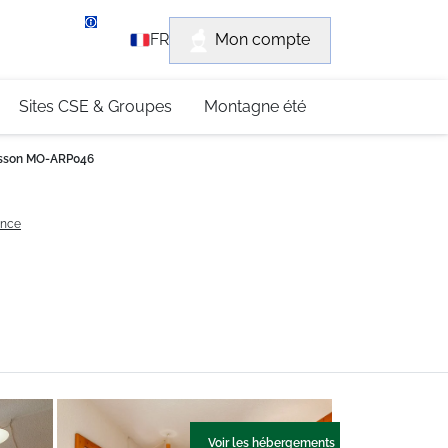
rvice client
Mon compte
FR
3 (0)4 79 96 30 69
Sites CSE & Groupes
Montagne été
sson MO-ARP046
ence
Voir les hébergements