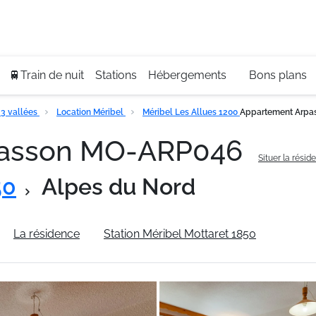
Se
+3
🚆Train de nuit
Stations
Hébergements
Bons plans
3 vallées
Location Méribel
Méribel Les Allues 1200
Appartement Arpa
passon MO-ARP046
Situer la résid
50
Alpes du Nord
La résidence
Station Méribel Mottaret 1850