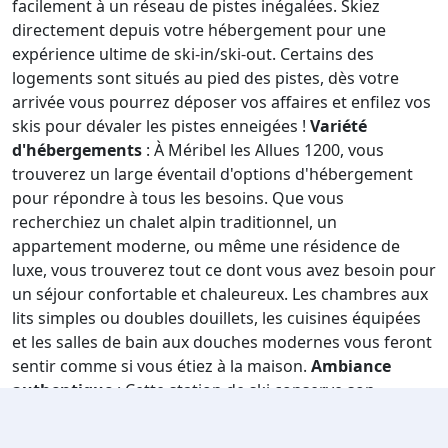
facilement à un réseau de pistes inégalées. Skiez
directement depuis votre hébergement pour une
expérience ultime de ski-in/ski-out. Certains des
logements sont situés au pied des pistes, dès votre
arrivée vous pourrez déposer vos affaires et enfilez vos
skis pour dévaler les pistes enneigées !
Variété
d'hébergements
: À Méribel les Allues 1200, vous
trouverez un large éventail d'options d'hébergement
pour répondre à tous les besoins. Que vous
recherchiez un chalet alpin traditionnel, un
appartement moderne, ou même une résidence de
luxe, vous trouverez tout ce dont vous avez besoin pour
un séjour confortable et chaleureux. Les chambres aux
lits simples ou doubles douillets, les cuisines équipées
et les salles de bain aux douches modernes vous feront
sentir comme si vous étiez à la maison.
Ambiance
authentique
: Cette station de ski conserve son
charme traditionnel savoyard, avec des bâtiments en
pierre et en bois qui se fondent harmonieusement dans