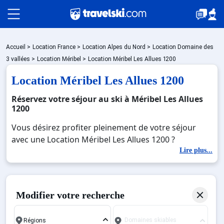
Packages
Accueil
>
Location France
>
Location Alpes du Nord
>
Location Domaine des
3 vallées
>
Location Méribel
>
Location Méribel Les Allues 1200
Location Méribel Les Allues 1200
🚆Train de nuit
Réservez votre séjour au ski à Méribel Les Allues
1200
Stations
Vous désirez profiter pleinement de votre séjour
avec une Location Méribel Les Allues 1200 ?
Découvrez nos offres de Location Méribel Les Allues
Lire plus...
Hébergements
1200 pour skier sans limite à noel, jour de l'an,
février. Fermez les yeux et imaginez… Profitez de
votre Location Méribel Les Allues 1200, une station
Bons plans
Modifier votre recherche
réputée et moderne où vous pourrez mêler les
plaisirs de la glisse sur les pistes de ski et des
Domaines skiables
activités en totale immersion avec la beauté des