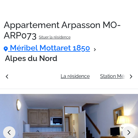
Appartement Arpasson MO-
Packages
ARP073
Situer la résidence
Méribel Mottaret 1850
🚆Train de nuit
Alpes du Nord
Stations
rales
Voir les tarifs
La résidence
Station Méribel 
Hébergements
Bons plans