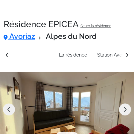
Résidence EPICEA
Situer la résidence
Packages
Avoriaz
Alpes du Nord
🚆Train de nuit
rales
Voir les tarifs
La résidence
Station Avoriaz
Stations
Hébergements
Bons plans