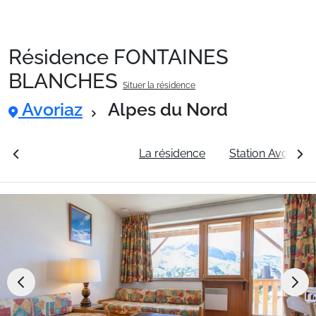
Résidence FONTAINES
Packages
BLANCHES
Situer la résidence
Avoriaz
Alpes du Nord
🚆Train de nuit
rales
Voir les tarifs
La résidence
Station Avoriaz
Stations
Hébergements
Bons plans