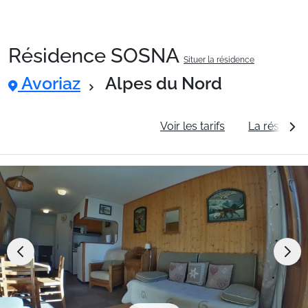
Résidence SOSNA
Situer la résidence
Packages
Avoriaz
Alpes du Nord
🚆Train de nuit
Informations générales
Voir les tarifs
La résidenc
Stations
Hébergements
Bons plans