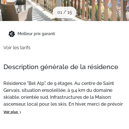
Sites CSE & Groupes
01
/
15
Montagne été
Meilleur prix garanti
Français (FR)
Voir les tarifs
Description générale de la résidence
Résidence "Bel Alp", de 9 étages. Au centre de Saint
Gervais, situation ensoleillée, à 9.4 km du domaine
skiable, orientée sud. Infrastructures de la Maison:
ascenseur, local pour les skis. En hiver, merci de prévoir
des chaînes. Parking public couvert à 250 m. Magasins,
Voir plus
magasin d'alimentation 100 m, restaurant 50 m,
boulangerie 150 m, arrêt de bus "Le Pont" 250 m, gare