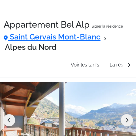
Appartement Bel Alp
Situer la résidence
Packages
Saint Gervais Mont-Blanc
Alpes du Nord
🚆Train de nuit
Informations générales
Voir les tarifs
La résidenc
Stations
Hébergements
Bons plans