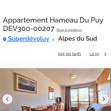
Appartement Hameau Du Puy
Packages
DEV300-00207
Situer la résidence
Superdévoluy
Alpes du Sud
🚆Train de nuit
Informations générales
Voir les tarifs
La résidenc
Stations
Hébergements
Bons plans