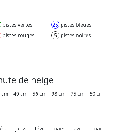
pistes vertes
25
pistes bleues
pistes rouges
5
pistes noires
hute de neige
 cm
40 cm
56 cm
98 cm
75 cm
50 cm
éc.
janv.
févr.
mars
avr.
mai