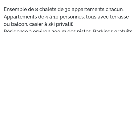
Ensemble de 8 chalets de 30 appartements chacun.
Appartements de 4 à 10 personnes, tous avec terrasse
ou balcon, casier à ski privatif.
Résidence à environ 200 m des pistes. Parkings gratuits
autour de la résidence. Possibilité de parking couvert à
Voir plus
50€/semaine sur réservation
Situation
: Centre ville à 200 m. Commerces à 200 m.
ESF à 200 m. Pistes à 200 m.
Appartement de particulier
: Appartements
confortables et bien équipés
Préparez votre séjour
1. Choisissez votre package