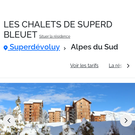
LES CHALETS DE SUPERD
Packages
BLEUET
Situer la résidence
Superdévoluy
Alpes du Sud
🚆Train de nuit
Informations générales
Voir les tarifs
La résidenc
Stations
Hébergements
Bons plans