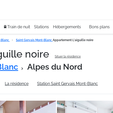
Se
+3
🚆Train de nuit
Stations
Hébergements
Bons plans
t-Blanc
Saint Gervais Mont-Blanc
Appartement L'aiguille noire
uille noire
Situer la résidence
Blanc
Alpes du Nord
La résidence
Station Saint Gervais Mont-Blanc