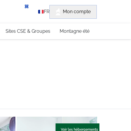
rvice client
Mon compte
FR
3 (0)4 79 96 30 69
Sites CSE & Groupes
Montagne été
Voir les hébergements