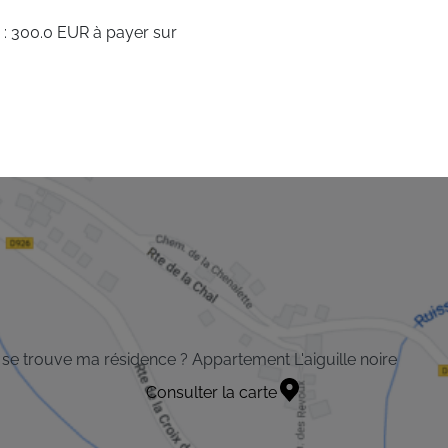
 : 300.0 EUR à payer sur
se trouve ma résidence ? Appartement L'aiguille noire
Consulter la carte