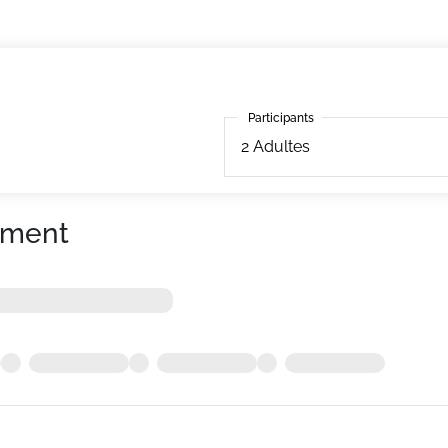
Participants
Participants
2
Adultes
ement