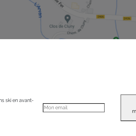
ns ski en avant-
m