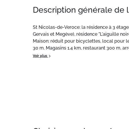
Description générale de 
St Nicolas-de-Veroce: la résidence à 3 étages
Gervais et Megève), résidence "L'aiguille noir
Maison: réduit pour bicyclettes, local pour l
30 m. Magasins 1.4 km, restaurant 300 m, arrê
centre thermal "Therles de Saint Gervais" 
Voir plus
sont facilement accessibles: Evasion Mont-B
Situation :
À Saint-Gervais Mont-Blanc.
Appartement de particulier :
, de 24 m² situ