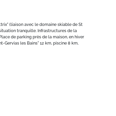
trix" (liaison avec le domaine skiable de St
ituation tranquille. Infrastructures de la
 Place de parking près de la maison, en hiver
nt-Gervias les Bains" 12 km, piscine 8 km,
nd 2 km. Les domaines skiables de renommée
atuit.