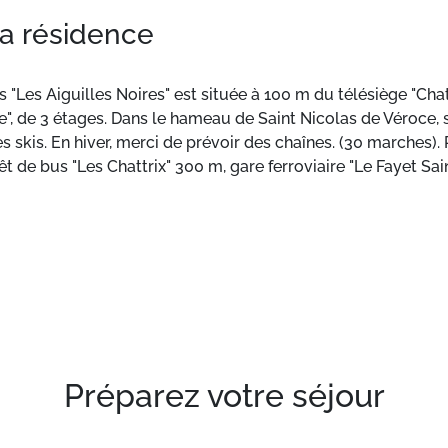
la résidence
 "Les Aiguilles Noires" est située à 100 m du télésiège "Chat
e", de 3 étages. Dans le hameau de Saint Nicolas de Véroce, s
es skis. En hiver, merci de prévoir des chaînes. (30 marches).
t de bus "Les Chattrix" 300 m, gare ferroviaire "Le Fayet Sai
13 km. Tennis 8 km, remontées mécaniques 300 m. Ski de fo
lanc 300 m. Veuillez noter: voiture recommandée. Ski-bus gr
é à l'étage numéro 2 avec balcon.
Préparez votre séjour