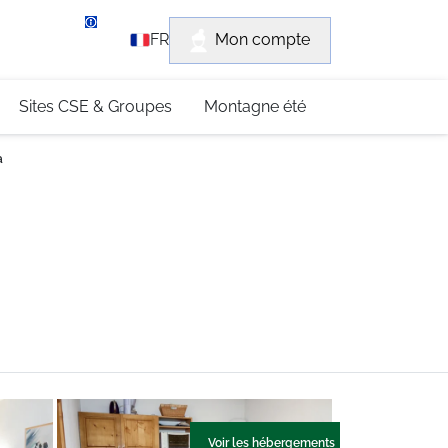
rvice client
Mon compte
FR
3 (0)4 79 96 30 69
Sites CSE & Groupes
Montagne été
a
Voir les hébergements