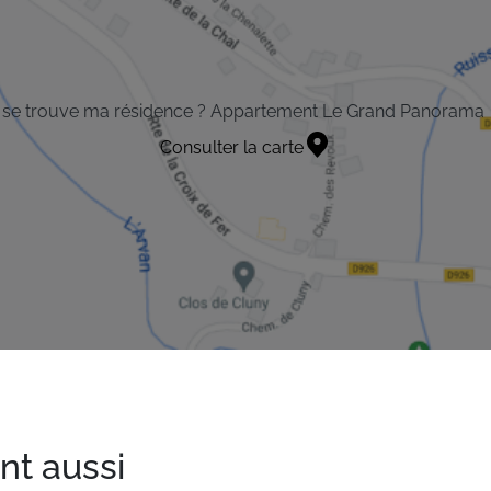
 se trouve ma résidence ? Appartement Le Grand Panorama
Consulter la carte
nt aussi