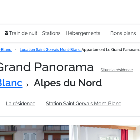
Se
+3
🚆Train de nuit
Stations
Hébergements
Bons plans
t-Blanc
Location Saint Gervais Mont-Blanc
Appartement Le Grand Panoram
Grand Panorama
Situer la résidence
Blanc
Alpes du Nord
La résidence
Station Saint Gervais Mont-Blanc