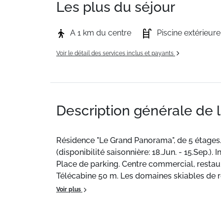
Les plus du séjour
A 1 km du centre
Piscine extérieure
Voir le détail des services inclus et payants
Description générale de 
Résidence "Le Grand Panorama", de 5 étages.
(disponibilité saisonnière: 18.Jun. - 15.Sep.).
Place de parking. Centre commercial, restaur
Télécabine 50 m. Les domaines skiables de 
Voir plus
Situation :
À Saint-Gervais Mont-Blanc. Au pie
Appartement de particulier :
appartement de