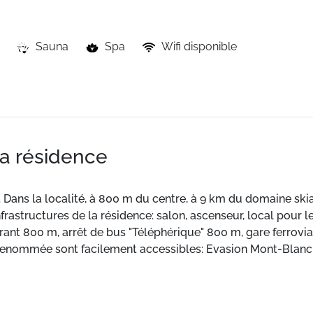
Sauna
Spa
Wifi disponible
la résidence
 Dans la localité, à 800 m du centre, à 9 km du domaine ski
 Infrastructures de la résidence: salon, ascenseur, local pour l
ant 800 m, arrêt de bus "Téléphérique" 800 m, gare ferroviai
renommée sont facilement accessibles: Evasion Mont-Blanc.
d des pistes. Centre ville.
 qualité, de 40 m² avec terrasse.