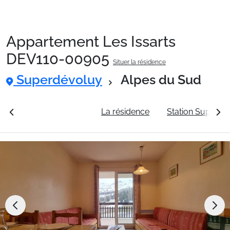
Appartement Les Issarts
Packages
DEV110-00905
Situer la résidence
Superdévoluy
Alpes du Sud
🚆Train de nuit
rales
Voir les tarifs
La résidence
Station Superdé
Stations
Hébergements
Bons plans