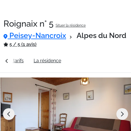
Roignaix n° 5
Situer la résidence
Packages
Peisey-Nancroix
Alpes du Nord
5 / 5 (1 avis)
🚆Train de nuit
ir les tarifs
La résidence
Station Peisey-Nancroix
Stations
Hébergements
Bons plans