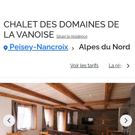
CHALET DES DOMAINES DE
Packages
LA VANOISE
Situer la résidence
Peisey-Nancroix
Alpes du Nord
🚆Train de nuit
Informations générales
Voir les tarifs
La résidenc
Stations
Hébergements
Bons plans