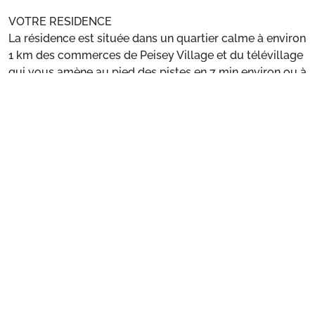
VOTRE RESIDENCE
La résidence est située dans un quartier calme à environ
1 km des commerces de Peisey Village et du télévillage
qui vous amène au pied des pistes en 7 min environ ou à
4kms des pistes et des commerces de Vallandry.
Voir plus
Situation
: Commerces à 1 km. Pistes à 4 km.
Appartement de particulier
: Appartements
confortables et bien équipés
Préparez votre séjour
1. Choisissez votre package