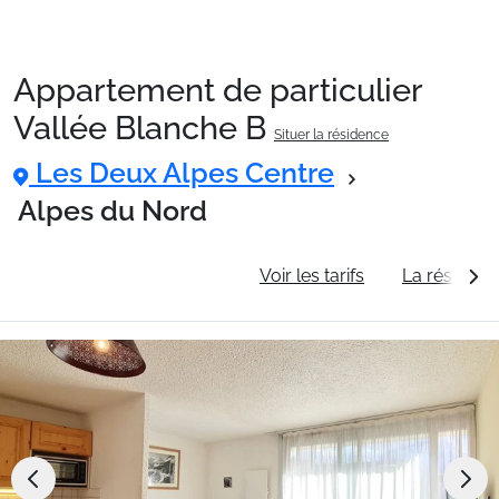
Appartement de particulier
Packages
Vallée Blanche B
Situer la résidence
Les Deux Alpes Centre
🚆Train de nuit
Alpes du Nord
Stations
Informations générales
Voir les tarifs
La résidenc
Hébergements
Bons plans