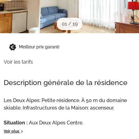
Sites CSE & Groupes
01
/
19
Montagne été
Meilleur prix garanti
Français (FR)
Voir les tarifs
Description générale de la résidence
Les Deux Alpes: Petite résidence. À 50 m du domaine
skiable. Infrastructures de la Maison: ascenseur.
Situation :
Aux Deux Alpes Centre.
Appartement de particulier :
, de 31 m² situé au 1eravec
Voir plus
balcon.