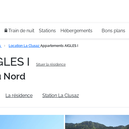
Se
+3
🚆Train de nuit
Stations
Hébergements
Bons plans
s
Location La Clusaz
Appartements AIGLES I
GLES I
Situer la résidence
u Nord
La résidence
Station La Clusaz