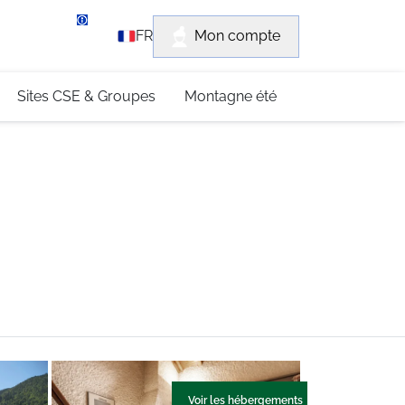
rvice client
Mon compte
FR
3 (0)4 79 96 30 69
Sites CSE & Groupes
Montagne été
Voir les hébergements