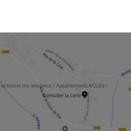
se trouve ma résidence ? Appartements AIGLES I
Consulter la carte