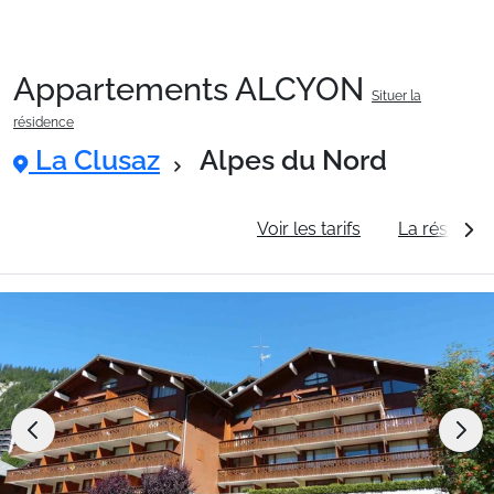
Appartements ALCYON
Situer la
Packages
résidence
La Clusaz
Alpes du Nord
🚆Train de nuit
Informations générales
Voir les tarifs
La résidenc
Stations
Hébergements
Bons plans