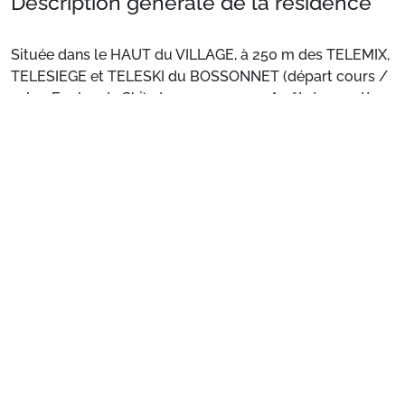
Description générale de la résidence
Située dans le HAUT du VILLAGE, à 250 m des TELEMIX,
TELESIEGE et TELESKI du BOSSONNET (départ cours /
selon Ecoles de Ski), des commerces. Arrêt de navettes
devant la résidence en hiver et à 240 m en été.
Voir plus
Situation
: Centre ville à 800 m. Commerces à 250 m.
ESF à 800 m. Pistes à 250 m.
Appartement de particulier
: Appartements
confortables et bien équipés
Préparez votre séjour
1. Choisissez votre package