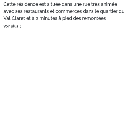
Cette résidence est située dans une rue très animée
avec ses restaurants et commerces dans le quartier du
Val Claret et à 2 minutes à pied des remontées
mécaniques et de l'école de ski.
Voir plus
Les parkings extérieurs ou intérieurs sont payants et
obligatoires dans la station.
Situation
: Pistes à 200 m.
Appartement de particulier
: Appartements
confortables et bien équipés
Préparez votre séjour
1. Choisissez votre package
Choisissez votre package