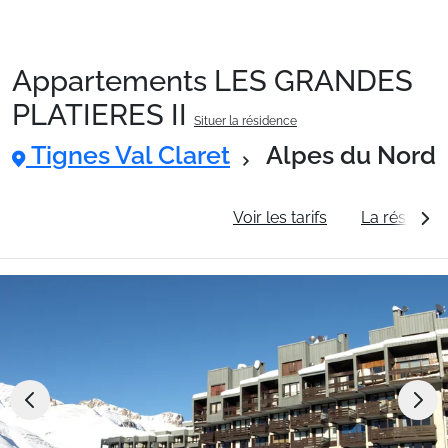
Appartements LES GRANDES
Packages
PLATIERES II
Situer la résidence
Tignes Val Claret
Alpes du Nord
🚆Train de nuit
Informations générales
Voir les tarifs
La résidenc
Stations
Hébergements
Bons plans