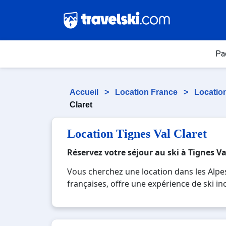
Pa
Accueil
>
Location France
>
Locatio
Claret
Location Tignes Val Claret
Réservez votre séjour au ski à Tignes Va
Vous cherchez une location dans les Alpes 
françaises, offre une expérience de ski in
renom garantit des conditions de neige ex
particulièrement les 300 kilomètres de pis
hors-piste pour les plus aventureux. Les 