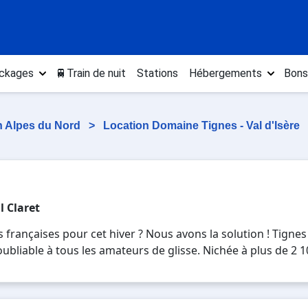
ckages
🚆Train de nuit
Stations
Hébergements
Bons
n Alpes du Nord
>
Location Domaine Tignes - Val d'Isère
l Claret
françaises pour cet hiver ? Nous avons la solution ! Tignes 
oubliable à tous les amateurs de glisse. Nichée à plus de 2 1
ceptionnelles tout au long de la saison hivernale. Les ski
tes parfaitement entretenues, adaptées à tous les niveaux, a
installations modernes, telles que le funiculaire Grande Mo