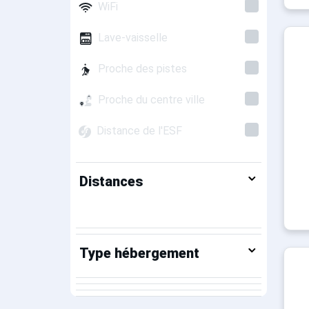
WiFi
Lave-vaisselle
Proche des pistes
Proche du centre ville
Distance de l'ESF
Distances
Type hébergement