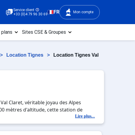
Service client
FR
Mon compte
+33 (0)4 79 96 30 69
 plans
Sites CSE & Groupes
>
Location Tignes
>
Location Tignes Val
Val Claret, véritable joyau des Alpes
00 mètres d'altitude, cette station de
eurs et snowboarders apprécient
Lire plus...
insi que les incroyables possibilités de
tte, permettent un accès rapide aux