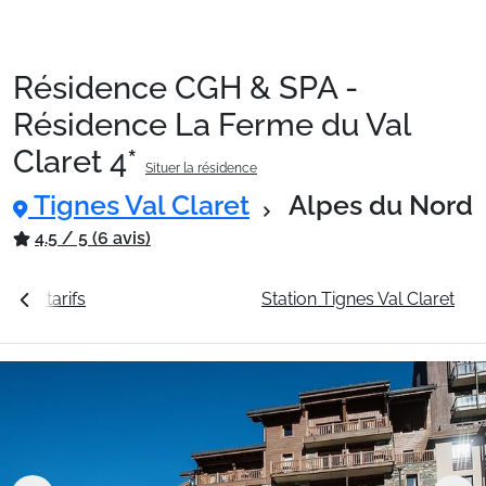
Résidence CGH & SPA -
Packages
Résidence La Ferme du Val
Claret 4*
Situer la résidence
🚆Train de nuit
Tignes Val Claret
Alpes du Nord
4.5 / 5 (6 avis)
Stations
ir les tarifs
La résidence
Station Tignes Val Claret
Hébergements
Bons plans