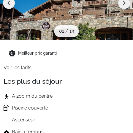
Sites CSE & Groupes
Montagne été
01
/
13
Français (FR)
Meilleur prix garanti
Voir les tarifs
Les plus du séjour
A 200 m du centre
Piscine couverte
Ascenseur
Bain à remous