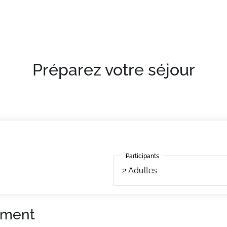
confortables et bien équipés
Préparez votre séjour
Participants
Participants
2
Adultes
ement