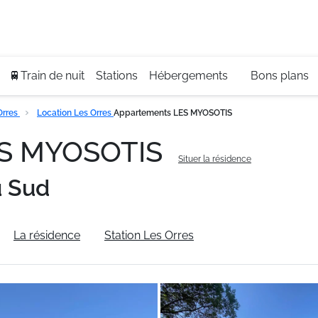
Se
+3
🚆Train de nuit
Stations
Hébergements
Bons plans
Orres
Location Les Orres
Appartements LES MYOSOTIS
ES MYOSOTIS
Situer la résidence
u Sud
La résidence
Station Les Orres