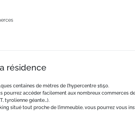
merces
la résidence
lques centaines de mètres de l’hypercentre 1650.
 vous pourrez accéder facilement aux nombreux commerces de l
.T, tyrolienne géante…).
rking situé tout proche de l’immeuble, vous pourrez vous in
1 km. ESF à 1 km. Pistes à 200 m.