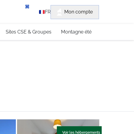
rvice client
Mon compte
FR
3 (0)4 79 96 30 69
Sites CSE & Groupes
Montagne été
Voir les hébergements