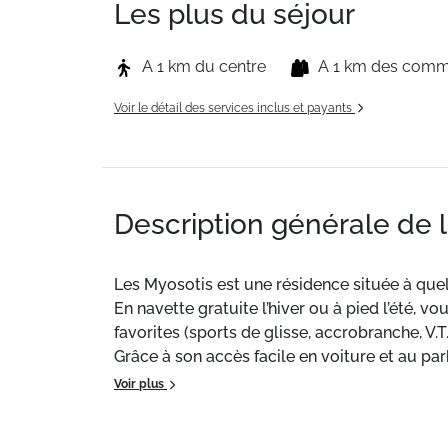
Les plus du séjour
A 1 km du centre
A 1 km des com
Voir le détail des services inclus et payants
Description générale de 
Les Myosotis est une résidence située à que
En navette gratuite l’hiver ou à pied l’été,
favorites (sports de glisse, accrobranche, V.T
Grâce à son accès facile en voiture et au pa
Voir plus
Situation
: Centre ville à 1 km. Commerces à 