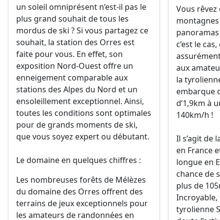
un soleil omniprésent n’est-il pas le
Vous rêvez 
plus grand souhait de tous les
montagnes e
mordus de ski ? Si vous partagez ce
panoramas à
souhait, la station des Orres est
c’est le cas,
faite pour vous. En effet, son
assurément 
exposition Nord-Ouest offre un
aux amateur
enneigement comparable aux
la tyrolien
stations des Alpes du Nord et un
embarque d
ensoleillement exceptionnel. Ainsi,
d’1,9km à un
toutes les conditions sont optimales
140km/h !
pour de grands moments de ski,
que vous soyez expert ou débutant.
Il s’agit de
en France e
Le domaine en quelques chiffres :
longue en E
chance de s
Les nombreuses forêts de Mélèzes
plus de 105
du domaine des Orres offrent des
Incroyable, 
terrains de jeux exceptionnels pour
tyrolienne 
les amateurs de randonnées en