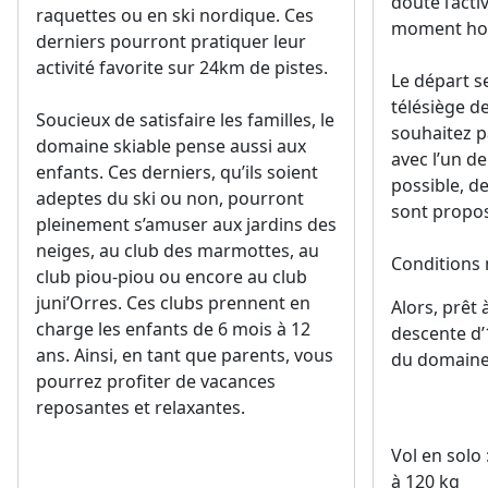
doute l’acti
raquettes ou en ski nordique. Ces
moment hor
derniers pourront pratiquer leur
activité favorite sur 24km de pistes.
Le départ s
télésiège de
Soucieux de satisfaire les familles, le
souhaitez p
domaine skiable pense aussi aux
avec l’un de
enfants. Ces derniers, qu’ils soient
possible, d
adeptes du ski ou non, pourront
sont propo
pleinement s’amuser aux jardins des
neiges, au club des marmottes, au
Conditions 
club piou-piou ou encore au club
juni’Orres. Ces clubs prennent en
Alors, prêt
charge les enfants de 6 mois à 12
descente d’
ans. Ainsi, en tant que parents, vous
du domaine
pourrez profiter de vacances
reposantes et relaxantes.
Vol en solo 
à 120 kg