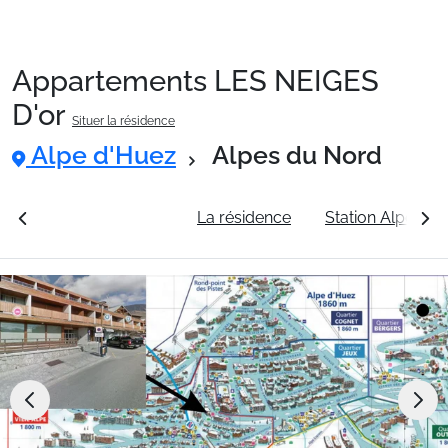
Appartements LES NEIGES
Packages
D'or
Situer la résidence
Alpe d'Huez
Alpes du Nord
🚆Train de nuit
rales
Voir les tarifs
La résidence
Station Alpe d'H
Stations
Hébergements
Bons plans