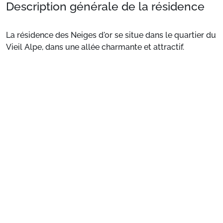
Description générale de la résidence
La résidence des Neiges d'or se situe dans le quartier du
Vieil Alpe, dans une allée charmante et attractif.
Situation
: Centre ville à 300 m. Commerces à 400 m.
ESF à 1 km. Pistes à 500 m.
Voir plus
Appartement de particulier
: Appartements
confortables et bien équipés
Préparez votre séjour
1. Choisissez votre package