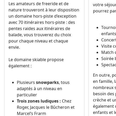
Les amateurs de freeride et de
votre séjo
nature trouveront à leur disposition
pourrez par
un domaine hors-piste d’exception
avec 70 itinéraires hors-piste : des
Tournoi
pentes raides aux itinéraires de
enfant
balade, vous trouverez du choix
Concert
pour chaque niveau et chaque
Visite 
envie.
Match 
Soirée
Le domaine skiable propose
Specta
également :
En outre, po
en famille, 
Plusieurs
snowparks
, tous
nombreux s
adaptés à un niveau en
besoin des
particulier
crèche et un
Trois zones ludiques :
Chez
également d
Roger, Jacques le Bûcheron et
enfants et 
Marcel’s Frarm