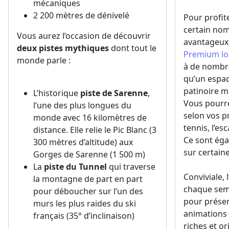
mécaniques
2 200 mètres de dénivelé
Pour profi
certain nomb
Vous aurez l’occasion de découvrir
avantageux, 
deux pistes mythiques
dont tout le
Premium loi
monde parle :
à de nombr
qu’un espac
patinoire m
L’historique
piste de Sarenne
,
Vous pourre
l’une des plus longues du
selon vos 
monde avec 16 kilomètres de
tennis, l’es
distance. Elle relie le Pic Blanc (3
Ce sont ég
300 mètres d’altitude) aux
sur certaine
Gorges de Sarenne (1 500 m)
La
piste du Tunnel
qui traverse
Conviviale,
la montagne de part en part
chaque sema
pour déboucher sur l’un des
pour présent
murs les plus raides du ski
animations 
français (35° d’inclinaison)
riches et o