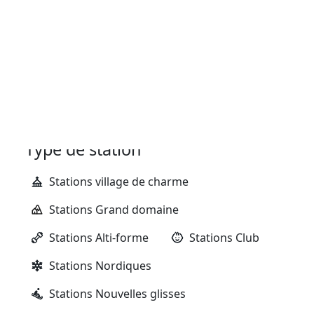
2195 mètres
Station
1135 mètres
34
pistes vertes
31
pistes bleues
30
pistes rouges
16
pistes noires
Type de station
Stations village de charme
Stations Grand domaine
Stations Alti-forme
Stations Club
Stations Nordiques
Stations Nouvelles glisses