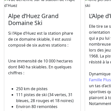
Alpe d’Huez Grand
L’Alpe d’
Domaine Ski
Elle tire se
orientation
Si l’Alpe d’Huez est la station phare
qui a pu lui
de ce domaine skiable, il est aussi
nombreuses
composé de six autres stations :
lors des je
1968. La pi
Une immensité de 10 000 hectares
résisté à la
dont 840 ha skiables. En quelques
chiffres :
Dynamique e
Famille Plus
un tas d’act
250 km de pistes
sportives qu
111 pistes de ski (34 vertes, 31
plairont à t
bleues, 28 rouges et 18 noires)
Notamment
Environ 80 remontées