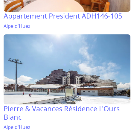
Appartement President ADH146-105
Alpe d'Huez
Pierre & Vacances Résidence L'Ours
Blanc
Alpe d'Huez