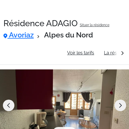
Résidence ADAGIO
Situer la résidence
Packages
Avoriaz
Alpes du Nord
🚆Train de nuit
Informations générales
Voir les tarifs
La résidenc
Stations
Hébergements
Bons plans