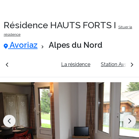
Résidence HAUTS FORTS I
Situer la
Packages
résidence
Avoriaz
Alpes du Nord
🚆Train de nuit
rales
Voir les tarifs
La résidence
Station Avoriaz
Stations
Hébergements
Bons plans