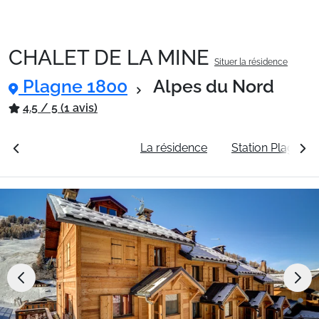
CHALET DE LA MINE
Situer la résidence
Packages
Plagne 1800
Alpes du Nord
4.5 / 5 (1 avis)
🚆Train de nuit
rales
Voir les tarifs
La résidence
Station Plagne 1
Stations
Hébergements
Bons plans