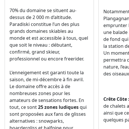
Plangagnan
Paradiski constitue l’un des plus
emprunter 
grands domaines skiables au
une balade à
monde et est accessible à tous, quel
de fond qui
que soit le niveau : débutant,
la station 
confirmé, grand skieur,
Un moment 
professionnel ou encore freerider.
permettra d
nature, l’ea
L’enneigement est garanti toute la
des oiseaux
saison, de mi-décembre à fin avril.
Le domaine offre accès à de
nombreuses zones pour les
Crête Côte 
amateurs de sensations fortes. En
de chalets 
tout, ce sont
25 zones ludiques
qui
ainsi que c
sont proposées aux fans de glisses
quelques pa
alternatives : snowparks,
boardergliss et halfpipe pour
Plangagnan
skieurs, snowboarders.
vue dégagée