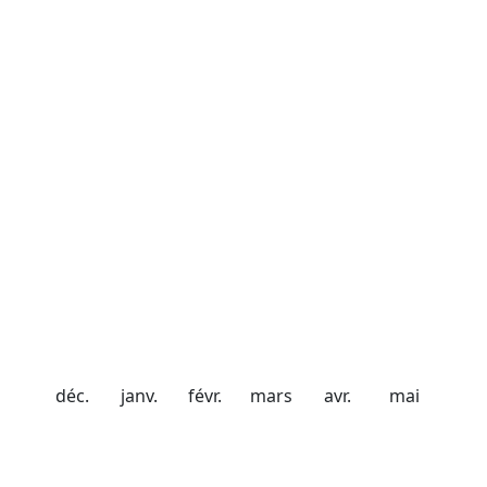
Date d'ouverture
21 décembre 2026
Date de fermeture
20 avril 2027
Chute de neige
20 cm
40 cm
56 cm
98 cm
75 cm
50 cm
déc.
janv.
févr.
mars
avr.
mai