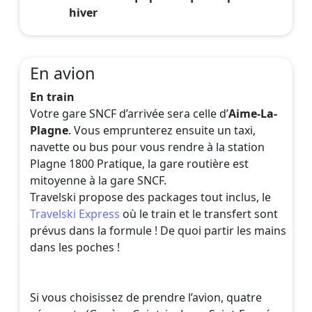
En avion
En train
Votre gare SNCF d’arrivée sera celle d’
Aime-La-
Plagne
. Vous emprunterez ensuite un taxi,
navette ou bus pour vous rendre à la station
Plagne 1800 Pratique, la gare routière est
mitoyenne à la gare SNCF.
Travelski propose des packages tout inclus, le
Travelski Express
où le train et le transfert sont
prévus dans la formule ! De quoi partir les mains
dans les poches !
Si vous choisissez de prendre l’avion, quatre
aéroports (Genève-Cointrin, Lyon-Saint-Exupéry,
Grenoble, Chambéry) se situent à proximité de la
station Plagne 1800. Une liaison en taxi, bus ou