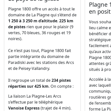
1 250 à 3 250 m d’altitude
.
225 km
Vous souha
de pistes
rien que pour le plaisir (9
lieu calme e
vertes, 70 bleues, 36 rouges et 19
bénéficier 
noires).
stratégique
facilement a
Ce n’est pas tout, Plagne 1800 fait
qu’aux activ
partie intégrante du domaine de
Plagne 180
Paradiski avec les stations des Arcs
attentes gr
et de Peisey-Vallandry.
situés à pro
Accolée à l
Il regroupe un total de
234 pistes
avec laquel
réparties sur 425 km
. On compte :
communique
La liaison La Plagne-Les Arcs
routières gr
s’effectue par le téléphérique
de l’ensemb
Vanoise Express
(trajet de 4 min).
forme La Pl
70% du domaine se situent au-
Notamment,
dessus de 2 000 m d’altitude.