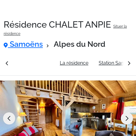
Résidence CHALET ANPIE
Situer la
Packages
résidence
Samoëns
Alpes du Nord
🚆Train de nuit
rales
Voir les tarifs
La résidence
Station Samoën
Stations
Hébergements
Bons plans