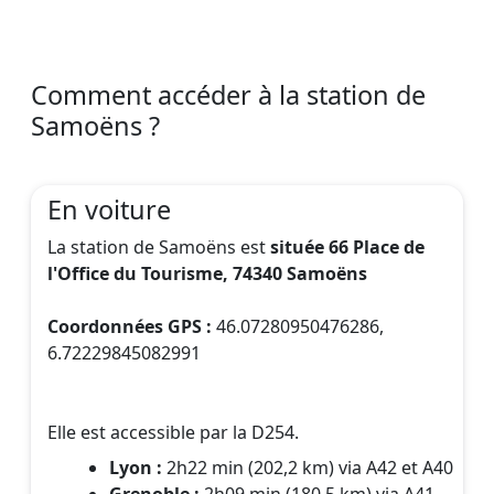
Comment accéder à la station de
Samoëns ?
En voiture
La station de Samoëns est
située 66 Place de
l'Office du Tourisme, 74340 Samoëns
Coordonnées GPS :
46.07280950476286,
6.72229845082991
Elle est accessible par la D254.
Lyon :
2h22 min (202,2 km) via A42 et A40
Grenoble :
2h09 min (180,5 km) via A41