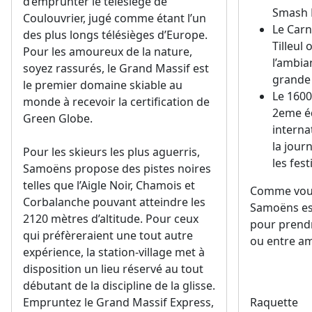
d’emprunter le télésiège de
Smash 
Coulouvrier, jugé comme étant l’un
Le Carn
des plus longs télésièges d’Europe.
Tilleul
Pour les amoureux de la nature,
l’ambia
soyez rassurés, le Grand Massif est
grande
le premier domaine skiable au
Le 1600
monde à recevoir la certification de
2eme éd
Green Globe.
interna
la jour
Pour les skieurs les plus aguerris,
les fest
Samoëns propose des pistes noires
telles que l’Aigle Noir, Chamois et
Comme vous
Corbalanche pouvant atteindre les
Samoëns est
2120 mètres d’altitude. Pour ceux
pour prendr
qui préfèreraient une tout autre
ou entre am
expérience, la station-village met à
disposition un lieu réservé au tout
débutant de la discipline de la glisse.
Empruntez le Grand Massif Express,
Raquette