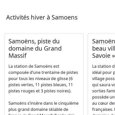
Activités hiver à Samoens
Samoëns, piste du
Samoëns
domaine du Grand
beau vil
Massif
Savoie »
La station de Samoëns est
La station 
composée d’une trentaine de pistes
idéal pour p
pour tous les niveaux de glisse (6
village pos
pistes vertes, 11 pistes bleues, 11
qui saura vo
pistes rouges et 3 pistes noires).
sorties fami
possède un
Samoëns s’insère dans le cinquième
au cœur de
plus grand domaine skiable de
françaises. 