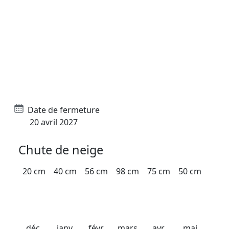
Stations Nordiques
Stations Nouvelles glisses
Dates importantes
Date d'ouverture
21 décembre 2026
Date de fermeture
20 avril 2027
Chute de neige
20 cm
40 cm
56 cm
98 cm
75 cm
50 cm
déc.
janv.
févr.
mars
avr.
mai