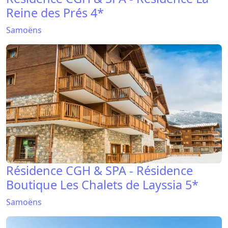
Reine des Prés 4*
Samoëns
Résidence CGH & SPA - Résidence
Boutique Les Chalets de Layssia 5*
Samoëns