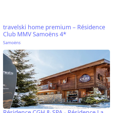
travelski home premium – Résidence
Club MMV Samoëns 4*
Samoëns
Résidence CGH & SPA - Résidence La