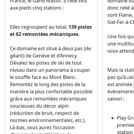
France, le Gand Massif. Il relie skis
domaine du
aux pieds cinq stations :
donc relié 
sont Flaine,
Sixt-Fer-à-C
Elles regroupent au total,
139 pistes
et 62 remontées mécaniques
.
Une fois qu
une multitud
Ce domaine est situé à deux pas (de
vous attend
géant) de Genève et d’Annecy.
Dévalez les pistes de ski de tout
niveau dans un panorama à couper
Mais la sta
le souffle face au Mont Blanc.
pas qu’à ce
Remontez le long des pistes de la
est animée
manière la plus confortable possible
événements 
grâce aux remontées mécaniques
saison :
soucieuses du décor alpin
(réduction de bruit, respect de
Play G
normes environnementales, etc.).
premier
Là-bas, vous aurez l’occasion
station