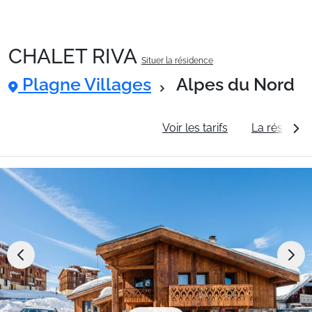
CHALET RIVA
Situer la résidence
Packages
Plagne Villages
Alpes du Nord
🚆Train de nuit
Informations générales
Voir les tarifs
La résidenc
Stations
Hébergements
Bons plans