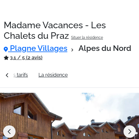
Madame Vacances - Les
Packages
Chalets du Praz
Situer la résidence
Plagne Villages
Alpes du Nord
🚆Train de nuit
3.1 / 5 (2 avis)
Stations
Voir les tarifs
La résidence
Station Plagne Villages
Hébergements
Bons plans