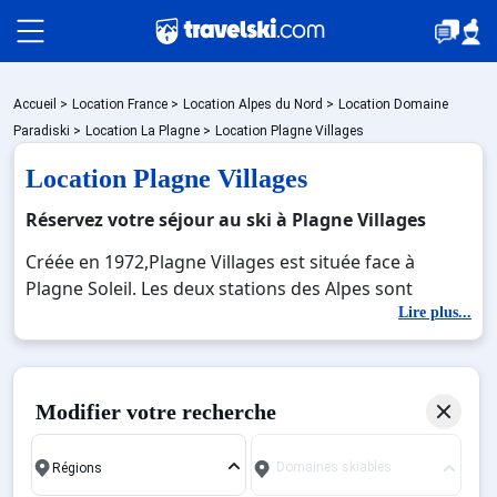
Packages
Accueil
>
Location France
>
Location Alpes du Nord
>
Location Domaine
Paradiski
>
Location La Plagne
>
Location Plagne Villages
Location Plagne Villages
🚆Train de nuit
Réservez votre séjour au ski à Plagne Villages
Créée en 1972,Plagne Villages est située face à
Stations
Plagne Soleil. Les deux stations des Alpes sont
dotées de la même architecture dans la tradition
Lire plus...
savoyarde, façon chalets de bois et de pierres. Vous
Hébergements
trouverez des résidences coquettes, des chalets et
des résidences de haut standing. Cette station de ski
Modifier votre recherche
est parfaite pour les familles avec des enfants en bas
Bons plans
âge. Vous y trouverez aussi des commerces dans le
Domaines skiables
centre du village.