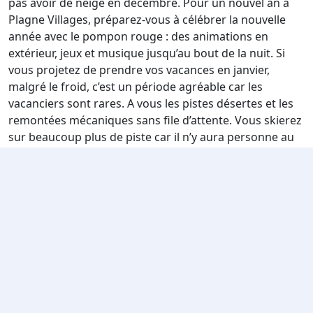
pas avoir de neige en décembre. Pour un nouvel an à
Plagne Villages, préparez-vous à célébrer la nouvelle
année avec le pompon rouge : des animations en
extérieur, jeux et musique jusqu’au bout de la nuit. Si
vous projetez de prendre vos vacances en janvier,
malgré le froid, c’est un période agréable car les
vacanciers sont rares. A vous les pistes désertes et les
remontées mécaniques sans file d’attente. Vous skierez
sur beaucoup plus de piste car il n’y aura personne au
niveau des remontées mécaniques. Amateurs de
courses de chiens de traîneaux, c’est de la mi-janvier à
la fin janvier que se déroule l’Odyssée du Mont-Blanc.
Pour les vacanciers de février, pensez à vous y prendre
à l’avance car les logements sont pris d’assaut. Venez
consulter notre site et réservez votre hébergement sur
notre site internet le plus tôt possible. Sur les pistes,
c’est la même chose, attendez-vous à voir du monde.
Mais à la mi-février, vous aurez la chance d’assister au X
Speed Paradiski tour, un grand challenge de vitesse.