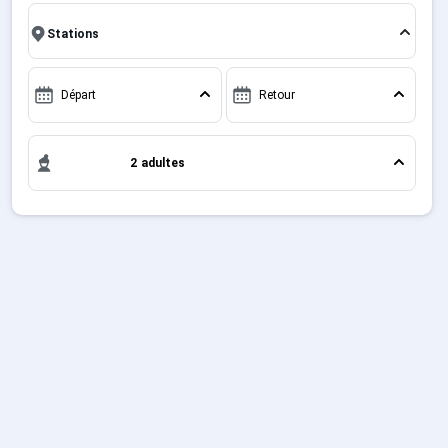
Sites CSE & Groupes
Français (FR)
Départ
Retour
2 adultes