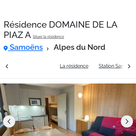
Résidence DOMAINE DE LA
Packages
PIAZ A
Situer la résidence
Samoëns
Alpes du Nord
🚆Train de nuit
rales
Voir les tarifs
La résidence
Station Samoën
Stations
Hébergements
Bons plans