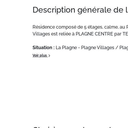
Description générale de 
Résidence composé de 5 étages, calme, au P
Villages est reliée à PLAGNE CENTRE par TE
Situation :
La Plagne - Plagne Villages / Plag
Appartement :
Agréable et confortable. Sous
Voir plus
Wifi.