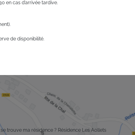
 en cas d’arrivée tardive.
ent).
rve de disponibilité.
se trouve ma résidence ? Résidence Les Aollets