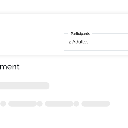
Participants
Participants
2
Adultes
ement