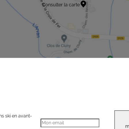
Consulter la carte
ns ski en avant-
m