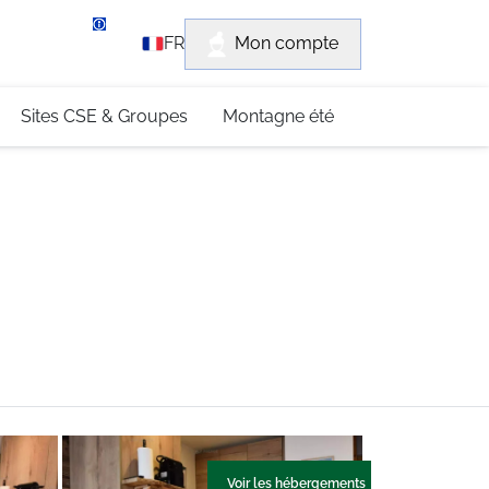
rvice client
Mon compte
FR
3 (0)4 79 96 30 69
Sites CSE & Groupes
Montagne été
Voir les hébergements