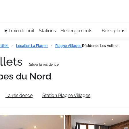
Se
+3
🚆Train de nuit
Stations
Hébergements
Bons plans
diski
Location La Plagne
Plagne Villages
Résidence Les Aollets
llets
Situer la résidence
pes du Nord
La résidence
Station Plagne Villages