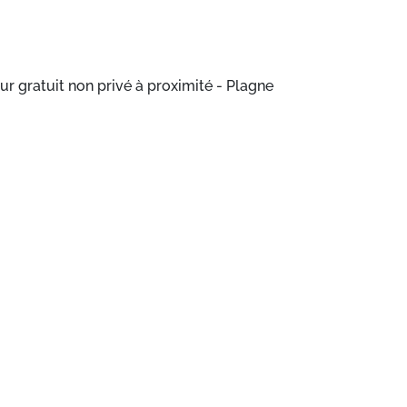
 gratuit non privé à proximité - Plagne
sans supplément : Lave-vaisselle, Télévision,