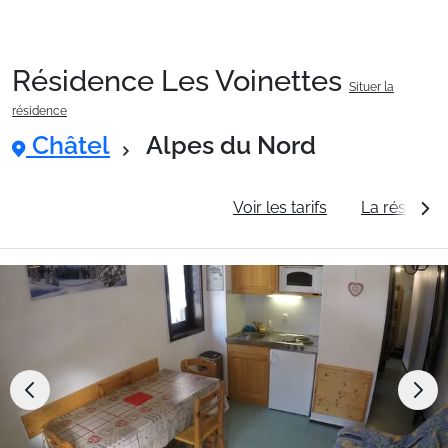
Résidence Les Voinettes
Situer la
Packages
résidence
Châtel
Alpes du Nord
🚆Train de nuit
Informations générales
Voir les tarifs
La résidenc
Stations
Hébergements
Bons plans